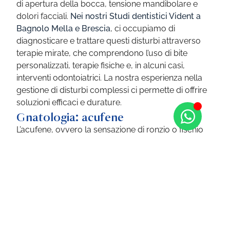
di apertura della bocca, tensione mandibolare e
dolori facciali.
Nei nostri Studi dentistici Vident a
Bagnolo Mella e Brescia
, ci occupiamo di
diagnosticare e trattare questi disturbi attraverso
terapie mirate, che comprendono l’uso di bite
personalizzati, terapie fisiche e, in alcuni casi,
interventi odontoiatrici. La nostra esperienza nella
gestione di disturbi complessi ci permette di offrire
soluzioni efficaci e durature.
Gnatologia: acufene
L’acufene, ovvero la sensazione di ronzio o fischio
nelle orecchie, può essere correlato a disfunzioni
dell’articolazione temporo-mandibolare (ATM).
Nei
nostri Studi dentistici Vident a Bagnolo Mella e
Brescia
, ci occupiamo di valutare e trattare i casi in
cui l’acufene è legato a problemi gnatologici,
utilizzando tecnologie diagnostiche avanzate per
individuare la causa del disturbo. Il nostro
approccio integrato e multidisciplinare ci consente