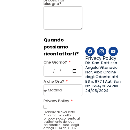
Di cosa hai
bisogno?
Quando
possiamo
ricontattarti?
Privacy Policy
Che Giorno?
Dir. San. Dott.ssa
Angela Vitanovic
Iscr. Albo Ordine
degli Odontoiatri
BS n. 877 | Aut. San.
A che Ora?
Ist. I654/2024 del
24/05/2024
Privacy Policy
Dichiaro di aver letto
l'informativa della
privacy e acconsento al
trattamento dei dati
personali ai sensi degli
articoli 13-14 del GDPR