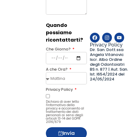
Quando
possiamo
ricontattarti?
Privacy Policy
Che Giorno?
Dir. San. Dott.ssa
Angela Vitanovic
Iscr. Albo Ordine
degli Odontoiatri
BS n. 877 | Aut. San.
A che Ora?
Ist. I654/2024 del
24/05/2024
Privacy Policy
Dichiaro di aver letto
l'informativa della
privacy e acconsento al
trattamento dei dati
personali ai sensi degli
articoli 13-14 del GDPR
2016/679
Invia