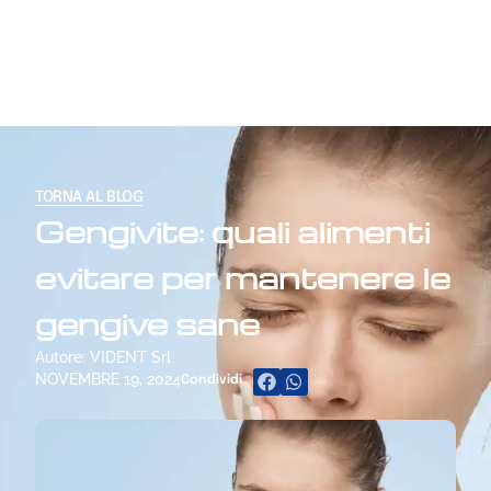
TORNA AL BLOG
Gengivite: quali alimenti
evitare per mantenere le
gengive sane
Autore: VIDENT Srl
NOVEMBRE 19, 2024
Condividi