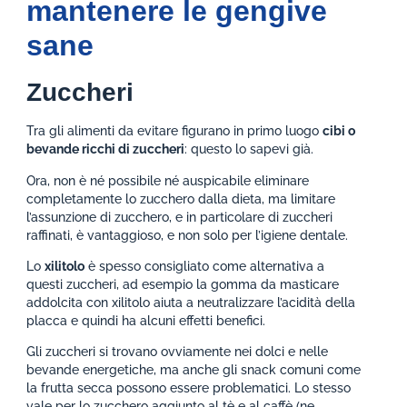
mantenere le gengive
sane
Zuccheri
Tra gli alimenti da evitare figurano in primo luogo
cibi o
bevande ricchi di zuccheri
: questo lo sapevi già.
Ora, non è né possibile né auspicabile eliminare
completamente lo zucchero dalla dieta, ma limitare
l’assunzione di zucchero, e in particolare di zuccheri
raffinati, è vantaggioso, e non solo per l’igiene dentale.
Lo
xilitolo
è spesso consigliato come alternativa a
questi zuccheri, ad esempio la gomma da masticare
addolcita con xilitolo aiuta a neutralizzare l’acidità della
placca e quindi ha alcuni effetti benefici.
Gli zuccheri si trovano ovviamente nei dolci e nelle
bevande energetiche, ma anche gli snack comuni come
la frutta secca possono essere problematici. Lo stesso
vale per lo zucchero aggiunto al tè e al caffè (ne