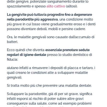
delle gengive, potenziale sanguinamento durante lo
spazzolamento e spesso
alito cattivo
(alitosi).
La gengivite può tuttavia progredire fino a degenerare
nella parodontite più aggressiva
, una condizione molto
più grave in cui l’osso viene gradualmente eroso e i denti
possono diventare deboli, mobili e persino cadere.
Ora, le malattie gengivali sono causate dall’accumulo di
batteri.
Ecco quindi che diventa
essenziale prenotare sedute
regolari di igiene dentale
presso lo studio dentistico di
fiducia:
aiutano infatti a rimuovere i depositi di placca e tartaro, i
quali creano le condizioni atte a sviluppare malattie
gengivali.
Si tratta molto più che prevenire una malattia dentale.
Sviluppare la parodontite, già di per sé grave, significa
infatti esporsi al rischio di poter subire altre gravi
conseguenze sulla salute, come ad esempio problemi